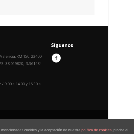
Síguenos
Valencia, KM 150, 23400
S: 38.019820, -3.361484
e / 9:00 a 14:00 y 16:30 a
ghts Reserved. Diseño realizado por Tiendas Urbano S.L.
as mencionadas cookies y la aceptación de nuestra
política de cookies
, pinche el