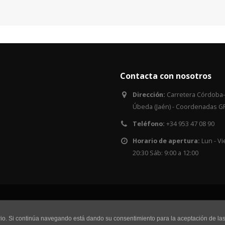
Contacta con nosotros
Dirección:
Carretera Córdoba-
Úbeda (Jaén) - Coordenadas GP
Teléfono:
+34 953 47 08 90
Horario de apertura:
Lun - Vi
20:30 Sáb: 9:00 a 12:00
RQ Renting © Copyright 2016. All Ri
uario. Si continúa navegando está dando su consentimiento para la aceptación de l