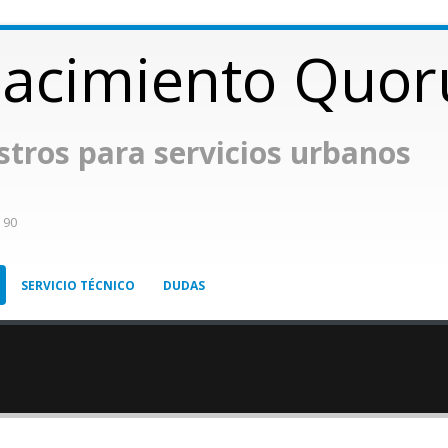
acimiento Quo
stros para servicios urbanos
 90
SERVICIO TÉCNICO
DUDAS