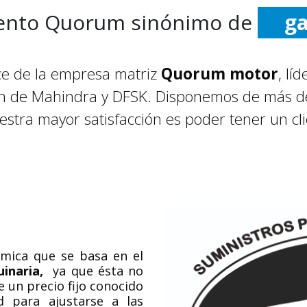
ento Quorum sinónimo de
ga
c
e de la empresa matriz
Quorum motor
, lí
es
ión de Mahindra y DFSK. Disponemos de más de
pr
uestra mayor satisfacción es poder tener un cli
com
mica que se basa en el
uinaria,
ya que ésta no
ne un precio fijo conocido
ad para ajustarse a las