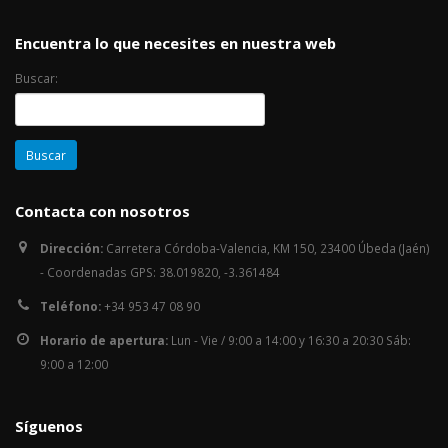
Encuentra lo que necesites en nuestra web
Buscar:
Contacta con nosotros
Dirección:
Carretera Córdoba-Valencia, KM 150, 23400 Úbeda (Jaén)
- Coordenadas GPS: 38.019820, -3.361484
Teléfono:
+34 953 47 08 90
Horario de apertura:
Lun - Vie / 9:00 a 14:00 y 16:30 a 20:30 Sáb:
9:00 a 12:00
Síguenos