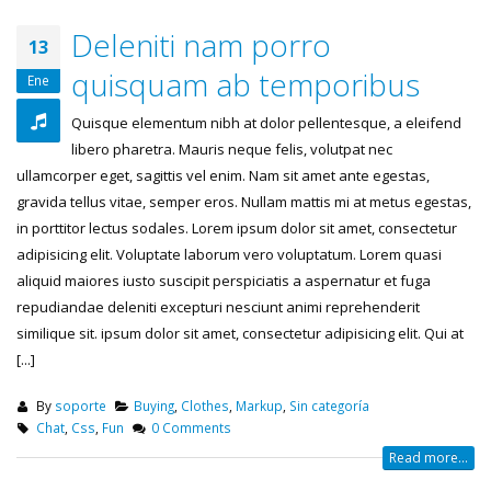
Deleniti nam porro
13
quisquam ab temporibus
Ene
Quisque elementum nibh at dolor pellentesque, a eleifend
libero pharetra. Mauris neque felis, volutpat nec
ullamcorper eget, sagittis vel enim. Nam sit amet ante egestas,
gravida tellus vitae, semper eros. Nullam mattis mi at metus egestas,
in porttitor lectus sodales. Lorem ipsum dolor sit amet, consectetur
adipisicing elit. Voluptate laborum vero voluptatum. Lorem quasi
aliquid maiores iusto suscipit perspiciatis a aspernatur et fuga
repudiandae deleniti excepturi nesciunt animi reprehenderit
similique sit. ipsum dolor sit amet, consectetur adipisicing elit. Qui at
[...]
By
soporte
Buying
,
Clothes
,
Markup
,
Sin categoría
Chat
,
Css
,
Fun
0 Comments
Read more...