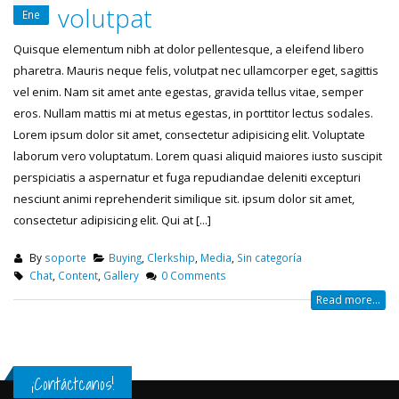
volutpat
Ene
Quisque elementum nibh at dolor pellentesque, a eleifend libero
pharetra. Mauris neque felis, volutpat nec ullamcorper eget, sagittis
vel enim. Nam sit amet ante egestas, gravida tellus vitae, semper
eros. Nullam mattis mi at metus egestas, in porttitor lectus sodales.
Lorem ipsum dolor sit amet, consectetur adipisicing elit. Voluptate
laborum vero voluptatum. Lorem quasi aliquid maiores iusto suscipit
perspiciatis a aspernatur et fuga repudiandae deleniti excepturi
nesciunt animi reprehenderit similique sit. ipsum dolor sit amet,
consectetur adipisicing elit. Qui at [...]
By
soporte
Buying
,
Clerkship
,
Media
,
Sin categoría
Chat
,
Content
,
Gallery
0 Comments
Read more...
¡Contáctcanos!