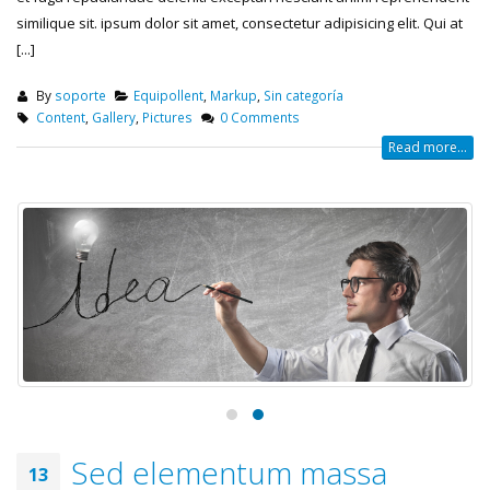
similique sit. ipsum dolor sit amet, consectetur adipisicing elit. Qui at
[...]
By
soporte
Equipollent
,
Markup
,
Sin categoría
Content
,
Gallery
,
Pictures
0 Comments
Read more...
Sed elementum massa
13