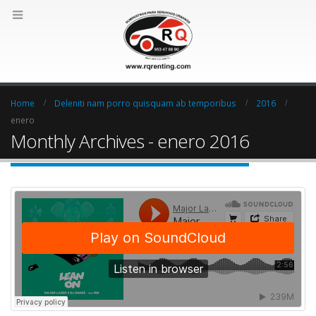
Home
Deleniti nam porro quisquam ab temporibus
2016
enero
Monthly Archives - enero 2016